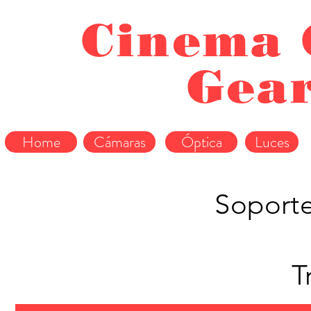
Cinema 
Gea
Home
Cámaras
Óptica
Luces
Soport
T