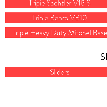
Tripie Sachtler V18 S
Tripie Benro VB10
Tripie Heavy Duty Mitchel Bas
S
Sliders